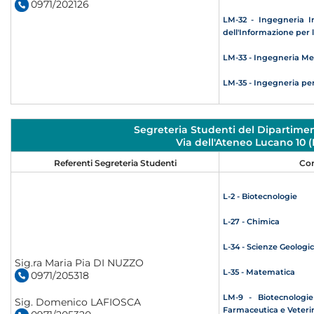
0971/202126
LM-32 - Ingegneria I
dell'Informazione per l'
LM-33 - Ingegneria Me
LM-35 - Ingegneria per 
Segreteria Studenti del Dipartimen
Via dell'Ateneo Lucano 10
Referenti Segreteria Studenti
Cor
L-2 - Biotecnologie
L-27 - Chimica
L-34 - Scienze Geologi
Sig.ra Maria Pia DI NUZZO
L-35 - Matematica
0971/205318
LM-9 - Biotecnologi
Sig. Domenico LAFIOSCA
Farmaceutica e Veteri