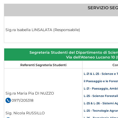
SERVIZIO SE
Sig.ra Isabella LINSALATA (Responsabile)
Segreteria Studenti del Dipartimento di Scien
Via dell'Ateneo Lucano 10
Referenti Segreteria Studenti
Cor
L-21 & L-25 - Scienze e
il Paesaggio e le Fores
L-21 - Paesaggio, Amb
Sig.ra Maria Pia DI NUZZO
L-25 - Scienze Forestal
0971/205318
L-25 & L-26 - Sistemi A
L-25 - Tecnologie Agrar
Sig. Nicola RUSSILLO
L-26 - Tecnologie Alim