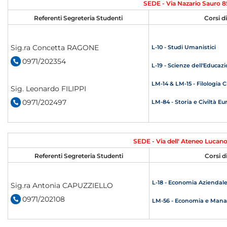
SEDE - Via Nazario Sauro 85
Referenti Segreteria Studenti
Corsi d
Sig.ra Concetta RAGONE
L-10 - Studi Umanistici
0971/202354
L-19 - Scienze dell'Educa
LM-14 & LM-15 - Filologia 
Sig. Leonardo FILIPPI
0971/202497
LM-84 - Storia e Civiltà E
SEDE - Via dell' Ateneo Lucan
Referenti Segreteria Studenti
Corsi d
L-18 - Economia Aziendal
Sig.ra Antonia CAPUZZIELLO
0971/202108
LM-56 - Economia e Man