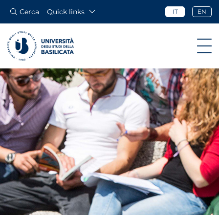
Cerca
Quick links
IT
EN