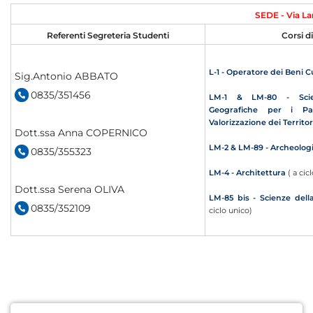
SEDE - Via La
Referenti Segreteria Studenti
Corsi d
L-1 - Operatore dei Beni Cu
Sig.Antonio ABBATO
0835/351456
LM-1 & LM-80 - Scie
Geografiche per i Pat
Valorizzazione dei Territor
Dott.ssa Anna COPERNICO
LM-2 & LM-89 - Archeologie
0835/355323
LM-4 - Architettura
( a cic
Dott.ssa Serena OLIVA
LM-85 bis - Scienze del
0835/352109
ciclo unico)