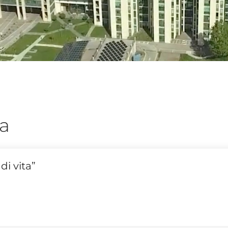
a
i vita”