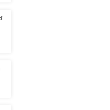
di
à
i