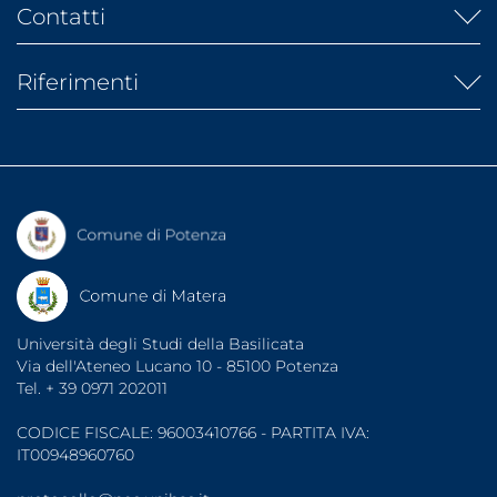
Albo fornitori
Albo ufficiale
Contatti
IRIS
Atti di Notifica
Banca dati AlmaLaurea
URP
Banca dati laureati
Riferimenti
Rubrica telefonica
Banca dati tirocini
Segreterie studenti
Diritto allo studio (ARDSU)
Dati di monitoraggio
Indirizzi PEC
UniBasSport
Fatturazione elettronica
Consigliera di Fiducia
Associazioni Studentesche
Garante degli Studenti
Organizzazioni Sindacali
Sportello di Ascolto
Note legali
Protezione dati
Accessibilità
Università degli Studi della Basilicata
Via dell'Ateneo Lucano 10 - 85100 Potenza
Tel. + 39 0971 202011
CODICE FISCALE: 96003410766 - PARTITA IVA:
IT00948960760