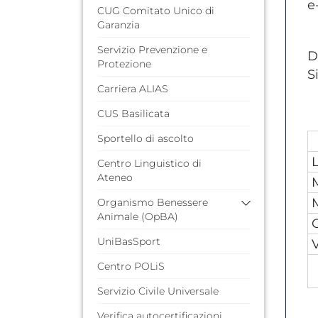
e
CUG Comitato Unico di
Garanzia
Servizio Prevenzione e
D
Protezione
S
Carriera ALIAS
CUS Basilicata
Sportello di ascolto
Centro Linguistico di
Ateneo
Organismo Benessere
Animale (OpBA)
UniBasSport
Comitato
Documentazione
Centro POLiS
Servizio Civile Universale
Verifica autocertificazioni