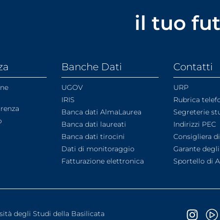
il tuo f
za
Banche Dati
Contatti
one
UGOV
URP
IRIS
Rubrica telef
arenza
Banca dati AlmaLaurea
Segreterie st
o
Banca dati laureati
Indirizzi PEC
Banca dati tirocini
Consigliera d
Dati di monitoraggio
Garante degli
Fatturazione elettronica
Sportello di 
sità degli Studi della Basilicata