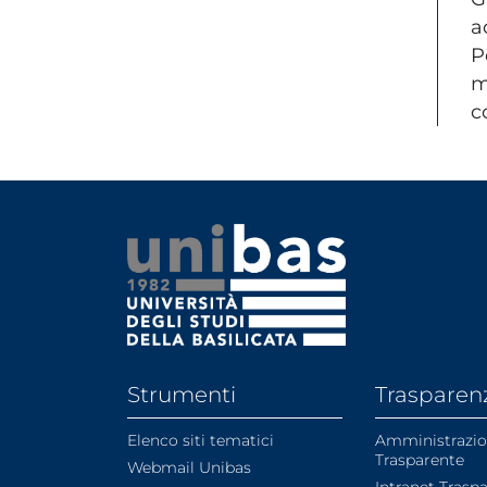
a
P
m
c
Strumenti
Trasparen
Elenco siti tematici
Amministrazi
Trasparente
Webmail Unibas
Intranet Trasp