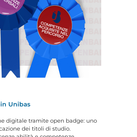
i in Unibas
one digitale tramite open badge: uno
azione dei titoli di studio.
scenze abilità e competenze