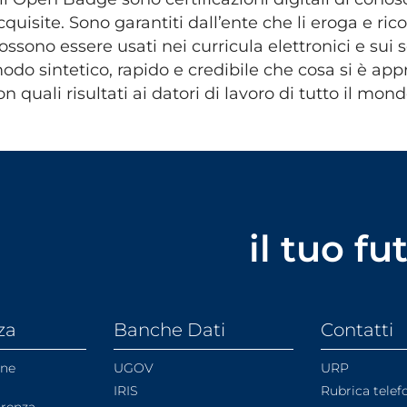
cquisite. Sono garantiti dall’ente che li eroga e rico
ossono essere usati nei curricula elettronici e sui
odo sintetico, rapido e credibile che cosa si è app
on quali risultati ai datori di lavoro di tutto il mond
il tuo f
za
Banche Dati
Contatti
one
UGOV
URP
IRIS
Rubrica telef
arenza