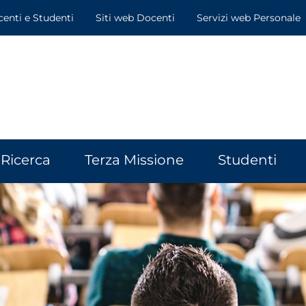
centi e Studenti
Siti web Docenti
Servizi web Personale
Ricerca
Terza Missione
Studenti