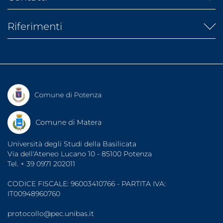
Atti di Notifica
Banca dati AlmaLaurea
URP
Banca dati laureati
Riferimenti
Rubrica telefonica
Banca dati tirocini
Segreterie studenti
Diritto allo studio (ARDSU)
Dati di monitoraggio
Indirizzi PEC
UniBasSport
Fatturazione elettronica
Consigliera di Fiducia
Associazioni Studentesche
Garante degli Studenti
Organizzazioni Sindacali
Sportello di Ascolto
Note legali
Protezione dati
Accessibilità
Università degli Studi della Basilicata
Via dell'Ateneo Lucano 10 - 85100 Potenza
Tel. + 39 0971 202011
CODICE FISCALE: 96003410766 - PARTITA IVA:
IT00948960760
protocollo@pec.unibas.it