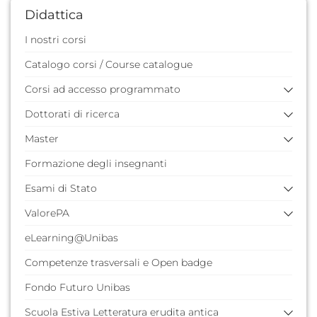
Didattica
I nostri corsi
Catalogo corsi / Course catalogue
Corsi ad accesso programmato
Dottorati di ricerca
Anni precedenti
Master
Regolamenti
Iscrizione primo anno
Formazione degli insegnanti
Adempimenti esame finale
Iscrizione anni successivi al primo
Master anni precedenti
Esami di Stato
Adempimenti esami finali
ValorePA
Modulistica
Diplomi e certificati degli esami di Stato
Cicli precedenti
Anni precedenti
eLearning@Unibas
Il PIAO
Contatti
Contatti
VULTURE
Competenze trasversali e Open badge
DIGITAL
Fondo Futuro Unibas
POLLINO
Scuola Estiva Letteratura erudita antica
SIRINO