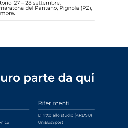
torio, 27 – 28 settembre.
a maratona del Pantano, Pignola (PZ),
tembre.
uturo parte da qui
Riferimenti
Diritto allo studio (ARDSU)
onica
UniBasSport