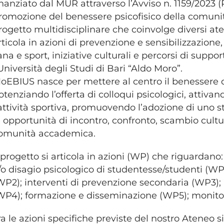
inanziato dal MUR attraverso l’Avviso n. 1159/2023 (P
romozione del benessere psicofisico della comunità
rogetto multidisciplinare che coinvolge diversi aten
rticola in azioni di prevenzione e sensibilizzazio
ana e sport, iniziative culturali e percorsi di suppo
’Università degli Studi di Bari “Aldo Moro”.
oEBIUS nasce per mettere al centro il benessere d
otenziando l’offerta di colloqui psicologici, attivan
’attività sportiva, promuovendo l’adozione di uno s
e opportunità di incontro, confronto, scambio cultur
omunità accademica.
l progetto si articola in azioni (WP) che riguardano
/o disagio psicologico di studentesse/studenti (WP
WP2); interventi di prevenzione secondaria (WP3); i
WP4); formazione e disseminazione (WP5); monito
ra le azioni specifiche previste del nostro Ateneo si 