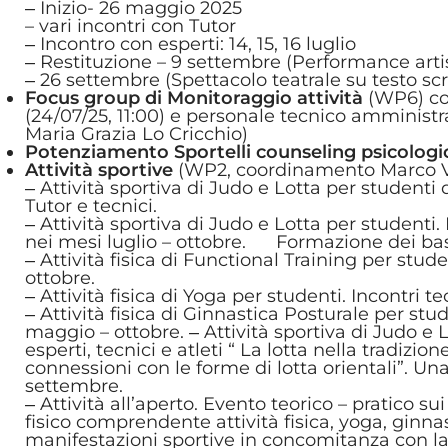
‒ Inizio- 26 maggio 2025
– vari incontri con Tutor
‒ Incontro con esperti: 14, 15, 16 luglio
‒ Restituzione – 9 settembre (Performance artist
‒ 26 settembre (Spettacolo teatrale su testo scr
Focus group di Monitoraggio attività
(WP6) con
(24/07/25, 11:00) e personale tecnico amministr
Maria Grazia Lo Cricchio)
Potenziamento Sportelli counseling psicolog
Attività sportive
(WP2, coordinamento Marco 
‒ Attività sportiva di Judo e Lotta per studenti 
Tutor e tecnici.
‒ Attività sportiva di Judo e Lotta per studenti. I
nei mesi luglio – ottobre. Formazione dei ba
‒ Attività fisica di Functional Training per stude
ottobre.
‒ Attività fisica di Yoga per studenti. Incontri 
‒ Attività fisica di Ginnastica Posturale per stud
maggio – ottobre. ‒ Attività sportiva di Judo e 
esperti, tecnici e atleti “ La lotta nella tradizio
connessioni con le forme di lotta orientali”. Una
settembre.
‒ Attività all’aperto. Evento teorico – pratico su
fisico comprendente attività fisica, yoga, ginna
manifestazioni sportive in concomitanza con 