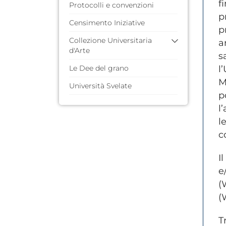
f
Protocolli e convenzioni
p
Censimento Iniziative
p
Collezione Universitaria
a
d'Arte
s
Le Dee del grano
l
Storia
M
Artisti
Università Svelate
p
Polo di Macchia Romana
l
Polo del Francioso
l
Polo di Matera
c
I
e
(
(
T