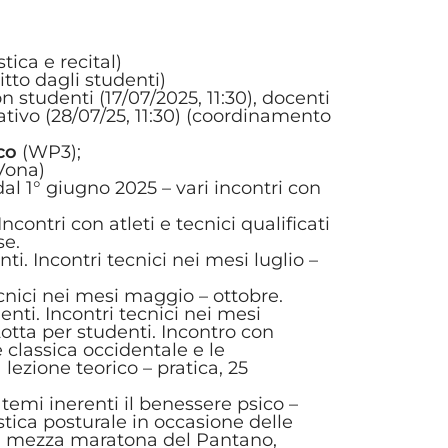
ica e recital)
itto dagli studenti)
 studenti (17/07/2025, 11:30), docenti
ativo (28/07/25, 11:30) (coordinamento
ico
(WP3);
Vona)
dal 1° giugno 2025 – vari incontri con
ncontri con atleti e tecnici qualificati
se.
nti. Incontri tecnici nei mesi luglio –
tecnici nei mesi maggio – ottobre.
enti. Incontri tecnici nei mesi
Lotta per studenti. Incontro con
ne classica occidentale e le
 lezione teorico – pratica, 25
i temi inerenti il benessere psico –
stica posturale in occasione delle
la mezza maratona del Pantano,