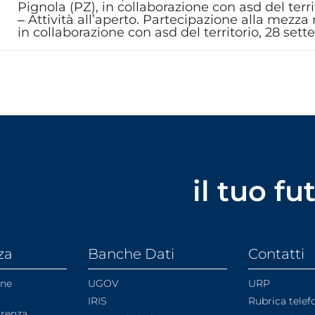
Pignola (PZ), in collaborazione con asd del terri
‒ Attività all’aperto. Partecipazione alla mezz
in collaborazione con asd del territorio, 28 set
il tuo f
za
Banche Dati
Contatti
one
UGOV
URP
IRIS
Rubrica telef
arenza