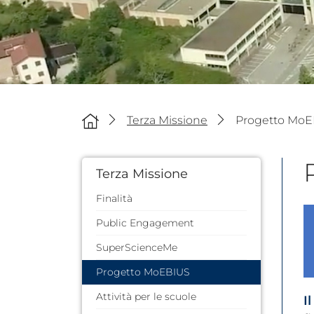
Terza Missione
Progetto Mo
Terza Missione
Finalità
Public Engagement
SuperScienceMe
Progetto MoEBIUS
Attività per le scuole
I