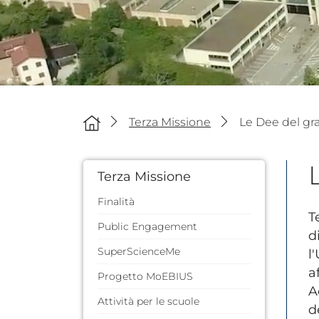
Terza Missione
Le Dee del gr
Terza Missione
Finalità
T
Public Engagement
d
SuperScienceMe
l
a
Progetto MoEBIUS
A
Attività per le scuole
d