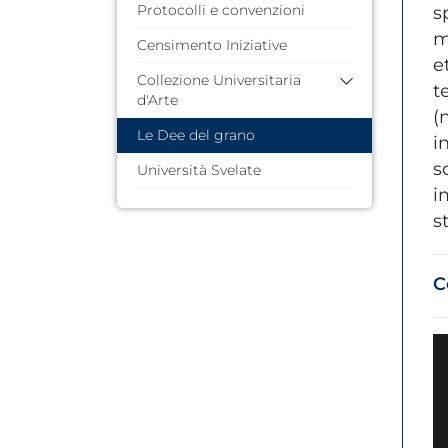
Protocolli e convenzioni
s
m
Censimento Iniziative
e
Collezione Universitaria
t
d'Arte
(
Le Dee del grano
Storia
i
Artisti
s
Università Svelate
Polo di Macchia Romana
i
Polo del Francioso
s
Polo di Matera
C