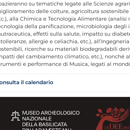
pazieranno su tematiche legate alle Scienze agrari
iglioramento delle colture, agricoltura sostenibile
tc.), alla Chimica e Tecnologia Alimentare (analisi 
ecnologia della panificazione, microbiologia degli 
nutraceutica, effetti sulla salute, impatto su diabet
ntolleranze, allergie e celiachia, etc.), all’Ingegne
ostenibili, ricerche su materiali biodegradabili deri
mpatti del cambiamento climatico, etc.), nonché al 
trumenti e performance di Musica, legati al mondo
onsulta il calendario