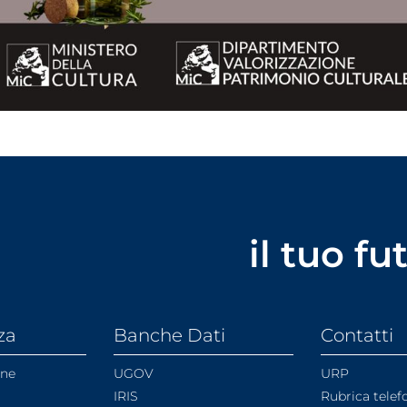
il tuo f
za
Banche Dati
Contatti
one
UGOV
URP
IRIS
Rubrica telef