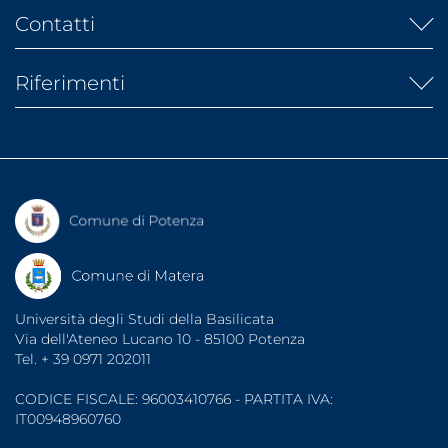
UGOV
Albo fornitori
Albo ufficiale
Contatti
IRIS
Atti di Notifica
Banca dati AlmaLaurea
URP
Banca dati laureati
Riferimenti
Rubrica telefonica
Banca dati tirocini
Segreterie studenti
Diritto allo studio (ARDSU)
Dati di monitoraggio
Indirizzi PEC
UniBasSport
Fatturazione elettronica
Consigliera di Fiducia
Associazioni Studentesche
Garante degli Studenti
Organizzazioni Sindacali
Sportello di Ascolto
Note legali
Protezione dati
Accessibilità
Università degli Studi della Basilicata
Via dell'Ateneo Lucano 10 - 85100 Potenza
Tel. + 39 0971 202011
CODICE FISCALE: 96003410766 - PARTITA IVA:
IT00948960760