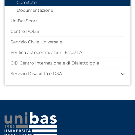
Comitato
Documentazione
UniBasSport
Centro POLiS
Servizio Civile Universale
Verifica autocertificazioni Esse3PA
CID Centro Internazionale di Dialettologia
Servizio Disabilità e DSA
Link al precedente sito
Che cos'è
Ufficio di supporto
Servizi
Bandi
Modulistica
Normativa