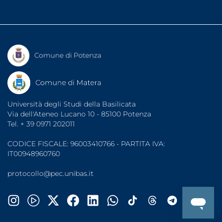
Segreterie studenti
Diritto allo studio (ARDSU)
Dati di monitoraggio
Indirizzi PEC
UniBasSport
Fatturazione elettronica
Consigliera di Fiducia
Associazioni Studentesche
Garante degli Studenti
Organizzazioni Sindacali
Sportello di Ascolto
Note legali
Protezione dati
Accessibilità
Università degli Studi della Basilicata
Via dell'Ateneo Lucano 10 - 85100 Potenza
Tel. + 39 0971 202011
CODICE FISCALE: 96003410766 - PARTITA IVA:
IT00948960760
protocollo@pec.unibas.it