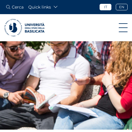
Cerca
Quick links
IT
EN