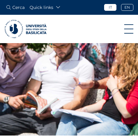
Cerca
Quick links
IT
EN