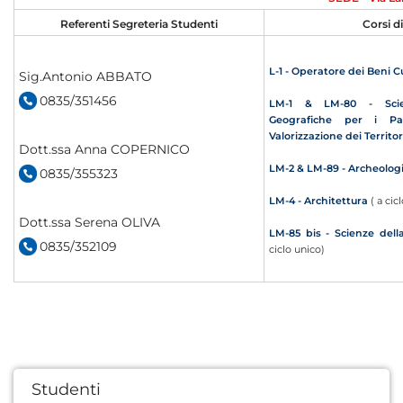
Referenti Segreteria Studenti
Corsi d
L-1 - Operatore dei Beni Cu
Sig.Antonio ABBATO
0835/351456
LM-1 & LM-80 - Scie
Geografiche per i Pat
Valorizzazione dei Territor
Dott.ssa Anna COPERNICO
LM-2 & LM-89 - Archeologie
0835/355323
LM-4 - Architettura
( a cic
Dott.ssa Serena OLIVA
LM-85 bis - Scienze del
0835/352109
ciclo unico)
Studenti