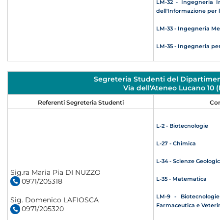
LM-32 - Ingegneria I
dell'Informazione per l'
LM-33 - Ingegneria Me
LM-35 - Ingegneria per 
Segreteria Studenti del Dipartimen
Via dell'Ateneo Lucano 10
Referenti Segreteria Studenti
Cor
L-2 - Biotecnologie
L-27 - Chimica
L-34 - Scienze Geologi
Sig.ra Maria Pia DI NUZZO
L-35 - Matematica
0971/205318
LM-9 - Biotecnologi
Sig. Domenico LAFIOSCA
Farmaceutica e Veteri
0971/205320