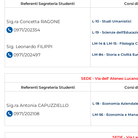
Referenti Segreteria Studenti
Corsi d
Sig.ra Concetta RAGONE
L-10 - Studi Umanistici
0971/202354
L-19 - Scienze dell'Educa
LM-14 & LM-15 - Filologia 
Sig. Leonardo FILIPPI
0971/202497
LM-84 - Storia e Civiltà E
SEDE - Via dell' Ateneo Lucan
Referenti Segreteria Studenti
Corsi d
L-18 - Economia Aziendal
Sig.ra Antonia CAPUZZIELLO
0971/202108
LM-56 - Economia e Man
SEDE - Via La