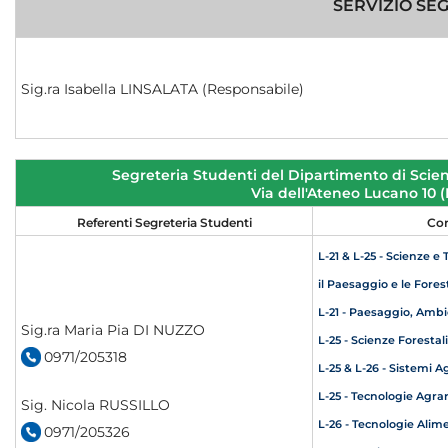
SERVIZIO SE
Sig.ra Isabella LINSALATA (Responsabile)
Segreteria Studenti del Dipartimento di Scien
Via dell'Ateneo Lucano 10
Referenti Segreteria Studenti
Cor
L-21 & L-25 - Scienze e
il Paesaggio e le Fores
L-21 - Paesaggio, Amb
Sig.ra Maria Pia DI NUZZO
L-25 - Scienze Forestal
0971/205318
L-25 & L-26 - Sistemi A
L-25 - Tecnologie Agrar
Sig. Nicola RUSSILLO
L-26 - Tecnologie Alim
0971/205326