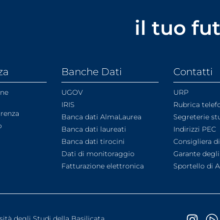
il tuo f
za
Banche Dati
Contatti
one
UGOV
URP
IRIS
Rubrica telef
arenza
Banca dati AlmaLaurea
Segreterie st
o
Banca dati laureati
Indirizzi PEC
Banca dati tirocini
Consigliera d
Dati di monitoraggio
Garante degli
Fatturazione elettronica
Sportello di 
sità degli Studi della Basilicata