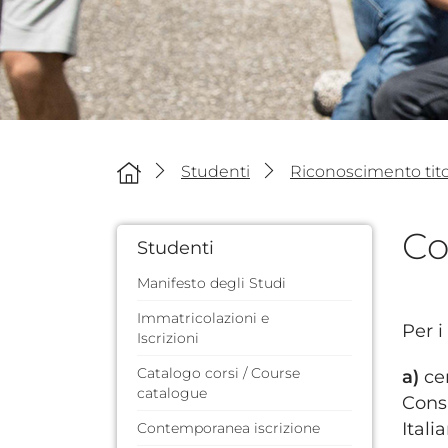
Studenti
Riconoscimento titol
Co
Studenti
Manifesto degli Studi
Immatricolazioni e
Per i
Iscrizioni
Catalogo corsi / Course
a)
cer
catalogue
Consi
Itali
Contemporanea iscrizione