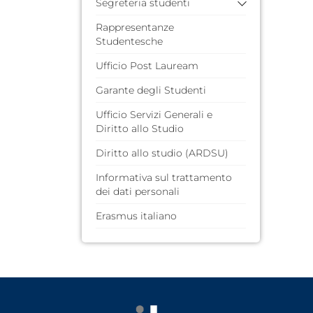
Segreteria studenti
Rappresentanze
F.A.Q. (domande poste
Studentesche
frequentemente)
Guida dello Studente
Ufficio Post Lauream
Servizi Web per Studenti
Garante degli Studenti
Ufficio Servizi Generali e
Diritto allo Studio
Diritto allo studio (ARDSU)
Informativa sul trattamento
dei dati personali
Erasmus italiano