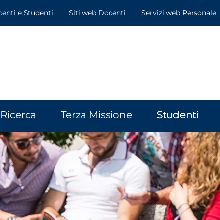
centi e Studenti
Siti web Docenti
Servizi web Personale
Ricerca
Terza Missione
Studenti