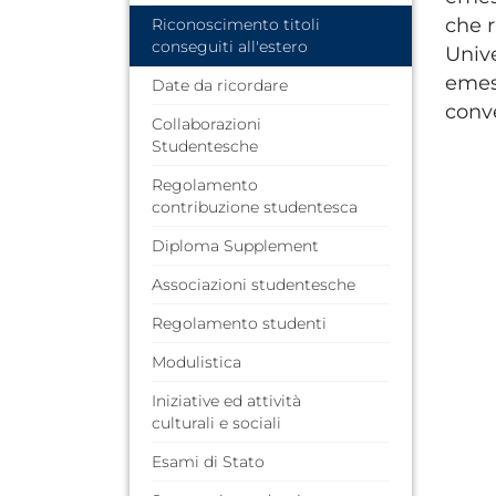
che r
Riconoscimento titoli
conseguiti all'estero
Unive
emess
Date da ricordare
conve
Collaborazioni
Studentesche
Regolamento
contribuzione studentesca
Diploma Supplement
Associazioni studentesche
Regolamento studenti
Modulistica
Iniziative ed attività
culturali e sociali
Esami di Stato