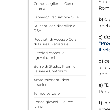
Stran
Come scegliere il Corso di
Roma
Laurea
Esonero/Graduazione COA
b)
dip
anche
Studenti con disabilità e
DSA
c)
tit
Requisiti di Accesso Corsi
“Proc
di Laurea Magistrale
il re
Ulteriori esoneri e
agevolazioni
d)
ce
Borse di Studio, Premi di
attes
Laurea e Contributi
anni;
Ammissione studenti
stranieri
e)
“Di
Perug
Tempo parziale
Fondo giovani - Lauree
f)
cer
STEM
emess