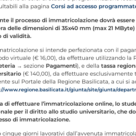
ltabili alla pagina
Corsi ad accesso programmat
nte il processo di immatricolazione dovrà essere 
era delle dimensioni di 35x40 mm (max 21 MByte) 
 di validità.
atricolazione si intende perfezionata con il paga
do virtuale (€ 16,00), da effettuare utilizzando 
eteria →
sezione
Pagamenti
), e della
tassa regiona
rsitario
(€ 140,00), da effettuare esclusivamente
nte sul Portale della Regione Basilicata, a cui si
://www.regione.basilicata.it/giunta/site/giunta/dep
 di effettuare l’immatricolazione online, lo stu
nale per il diritto allo studio universitario, che d
esso di immatricolazione.
 cinque giorni lavorativi dall’avvenuta immatricol