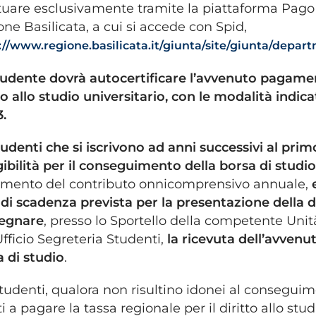
tuare esclusivamente tramite la piattaforma Pago
ne Basilicata, a cui si accede con Spid,
://www.regione.basilicata.it/giunta/site/giunta/dep
tudente dovrà autocertificare l’avvenuto pagament
to allo studio universitario, con le modalità indic
.
tudenti che si iscrivono ad anni successivi al primo
ibilità per il conseguimento della borsa di studi
mento del contributo onnicomprensivo annuale,
 di scadenza prevista per la presentazione della 
egnare
, presso lo Sportello della competente Unit
Ufficio Segreteria Studenti,
la ricevuta
dell’avvenu
 di studio
.
studenti, qualora non risultino idonei al conseguim
i a pagare la tassa regionale per il diritto allo stu