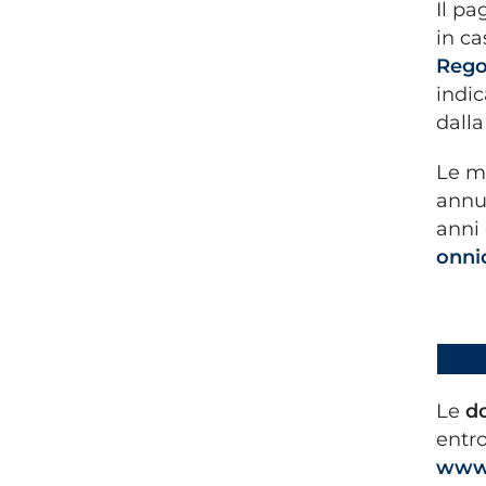
Il p
in ca
Rego
indi
dall
Le m
annua
anni 
onni
Le
d
entro
www.