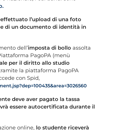
o
.
effettuato l’upload di una foto
e di un documento di identità in
mento dell’
imposta di bollo
assolta
la Piattaforma PagoPA (menù
le per il diritto allo studio
 tramite la piattaforma PagoPA
 accede con Spid,
artment.jsp?dep=100435&area=3026560
dente deve aver pagato la tassa
ovrà essere autocertificata durante il
azione online,
lo studente riceverà