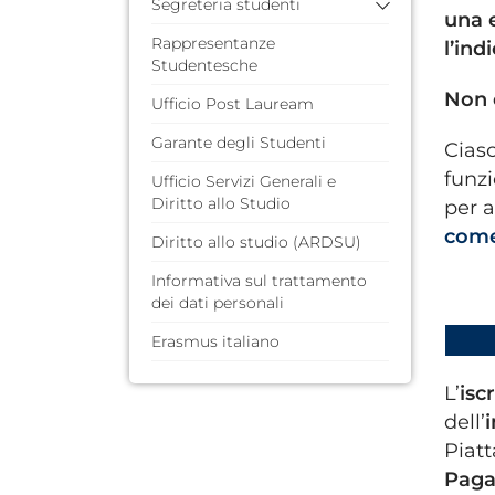
Segreteria studenti
una 
Rappresentanze
F.A.Q. (domande poste
l’ind
Studentesche
frequentemente)
Guida dello Studente
Non 
Ufficio Post Lauream
Servizi Web per Studenti
Garante degli Studenti
Ciasc
funzi
Ufficio Servizi Generali e
Diritto allo Studio
per a
come
Diritto allo studio (ARDSU)
Informativa sul trattamento
dei dati personali
Erasmus italiano
L’
isc
dell’
Piat
Paga