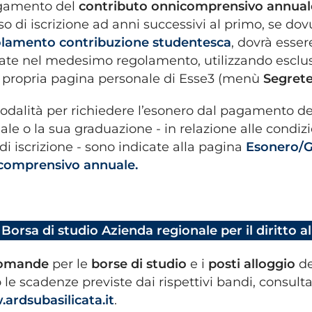
agamento del
contributo onnicomprensivo annual
so di iscrizione ad anni successivi al primo, se dov
lamento contribuzione studentesca
, dovrà esser
cate nel medesimo regolamento, utilizzando escl
a propria pagina personale di Esse3 (menù
Segrete
odalità per richiedere l’esonero dal pagamento d
le o la sua graduazione - in relazione alle condiz
di iscrizione - sono indicate alla pagina
Esonero/G
comprensivo annuale
.
Borsa di studio Azienda regionale per il diritto a
omande
per le
borse di studio
e i
posti alloggio
de
 le scadenze previste dai rispettivi bandi, consulta
ardsubasilicata.it
.