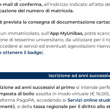
e-mail di conferma,
all’indirizzo indicato all’atto d
icazione del numero di matricola.
è prevista la consegna di documentazione cartac
un immatricolato, sull’
App MyUnibas,
potrà scarica
one di tesserino universitario, da utilizzare per i
ccedere ai servizi ed eventuali agevolazioni riservat
 ottenere il badge
).
Iscrizione ad anni successiv
rizione ad anni successivi al primo
si intende perf
imposta di bollo
assolta in modo virtuale (€ 16,00),
taforma PagoPA, accedendo ai
Servizi online stud
menti
), e della
tassa regionale per il diritto allo 