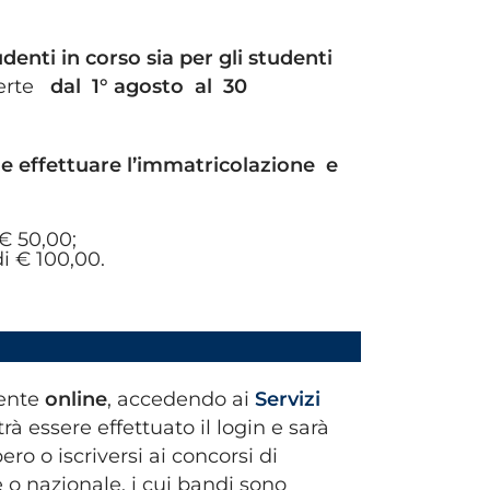
udenti in corso sia per gli studenti
perte
dal 1° agosto al 30
le effettuare l’immatricolazione e
€ 50,00;
i € 100,00.
ne
mente
online
, accedendo ai
Servizi
rà essere effettuato il login e sarà
ero o iscriversi ai concorsi di
o nazionale, i cui bandi sono