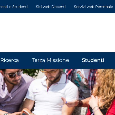
centi e Studenti
Siti web Docenti
Servizi web Personale
Ricerca
Terza Missione
Studenti