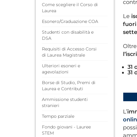
cont
Come scegliere il Corso di
Laurea
Le
is
Esonero/Graduazione COA
fuori
sett
Studenti con disabilità e
DSA
Oltre
Requisiti di Accesso Corsi
l’isc
di Laurea Magistrale
Ulteriori esoneri e
31 
agevolazioni
31 
Borse di Studio, Premi di
Laurea e Contributi
Ammissione studenti
stranieri
L’
imm
Tempo parziale
onli
Fondo giovani - Lauree
possi
STEM
ammis