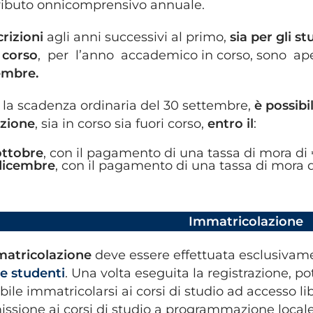
ributo onnicomprensivo annuale.
crizioni
agli anni successivi al primo,
sia per gli st
 corso
, per l’anno accademico in corso, sono a
embre.
 la scadenza ordinaria del 30 settembre,
è possibi
rizione
, sia in corso sia fuori corso,
entro il
:
ottobre
, con il pagamento di una tassa di mora di 
dicembre
, con il pagamento di una tassa di mora d
Immatricolazio
atricolazione
deve essere effettuata esclusiva
ne studenti
. Una volta eseguita la registrazione, pot
bile immatricolarsi ai corsi di studio ad accesso lib
sione ai corsi di studio a programmazione locale 