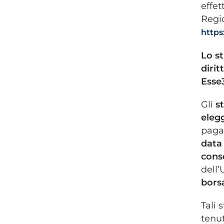
effet
Regio
https
Lo s
dirit
Esse3
Gli
s
elegg
paga
data
cons
dell’
borsa
Tali 
tenut