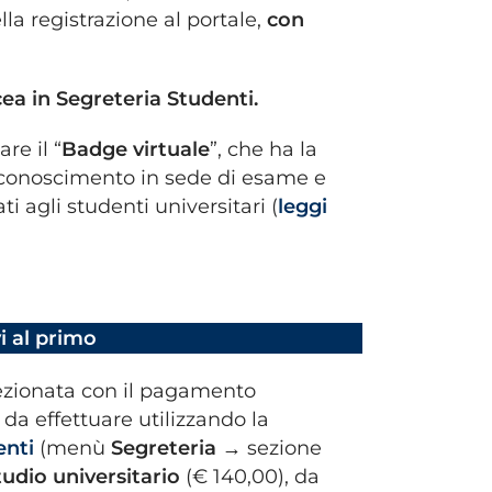
ella registrazione al portale,
con
ea in Segreteria Studenti.
re il “
Badge virtuale
”, che ha la
l riconoscimento in sede di esame e
i agli studenti universitari (
leggi
i al primo
ezionata con il pagamento
 da effettuare utilizzando la
enti
(menù
Segreteria →
sezione
studio universitario
(€ 140,00), da