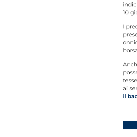
indic
10 gi
I pre
prese
onnic
borsa
Anche
posse
tesse
ai se
il ba