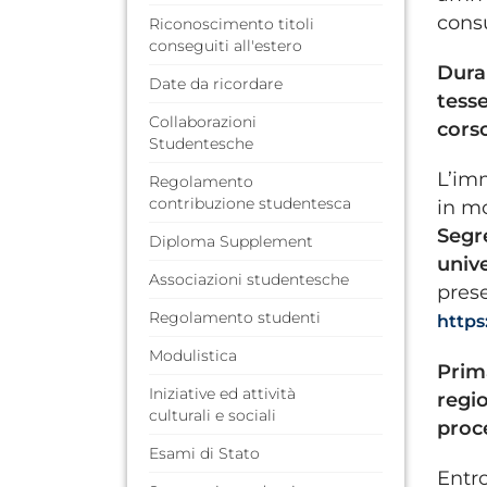
consu
Riconoscimento titoli
conseguiti all'estero
Dura
Date da ricordare
tess
Collaborazioni
corso
Studentesche
L’imm
Regolamento
contribuzione studentesca
in mo
Segr
Diploma Supplement
unive
Associazioni studentesche
prese
Regolamento studenti
https
Modulistica
Prima
Iniziative ed attività
regio
culturali e sociali
proc
Esami di Stato
Entro