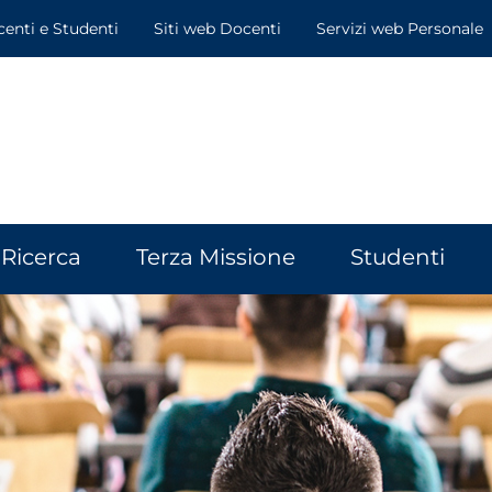
centi e Studenti
Siti web Docenti
Servizi web Personale
Ricerca
Terza Missione
Studenti