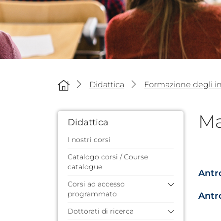
Didattica
Formazione degli i
Ma
Didattica
I nostri corsi
Catalogo corsi / Course
catalogue
Antro
Corsi ad accesso
programmato
Antro
Dottorati di ricerca
Anni precedenti