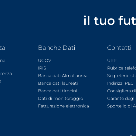
il tuo f
za
Banche Dati
Contatti
one
UGOV
URP
IRIS
Rubrica telef
arenza
Banca dati AlmaLaurea
Segreterie st
o
Banca dati laureati
Indirizzi PEC
Banca dati tirocini
Consigliera d
Dati di monitoraggio
Garante degli
Fatturazione elettronica
Sportello di 