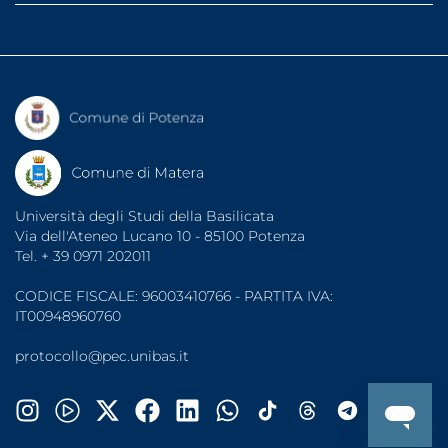
Banca dati tirocini
Segreterie studenti
Diritto allo studio (ARDSU)
Dati di monitoraggio
Indirizzi PEC
UniBasSport
Fatturazione elettronica
Consigliera di Fiducia
Associazioni Studentesche
Garante degli Studenti
Organizzazioni Sindacali
Sportello di Ascolto
Note legali
Protezione dati
Accessibilità
Università degli Studi della Basilicata
Via dell'Ateneo Lucano 10 - 85100 Potenza
Tel. + 39 0971 202011
CODICE FISCALE: 96003410766 - PARTITA IVA:
IT00948960760
protocollo@pec.unibas.it