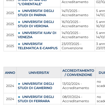
Accreditamento
02/10
"L'ORIENTALE"
►
UNIVERSITA' DEGLI
14/11/2025 -
5 ann
2025
STUDI DI PARMA
Accreditamento
14/11
►
UNIVERSITA' DEGLI
16/10/2025 -
5 ann
2025
STUDI DI VERONA
Accreditamento
16/10
►
UNIVERSITA' IUAV DI
14/10/2025 -
5 ann
2025
VENEZIA
Accreditamento
14/10
►
UNIVERSITA'
23/07/2025 -
3 ann
2025
TELEMATICA E-CAMPUS
Convenzione
23/07
ACCREDITAMENTO
ANNO
UNIVERSITA'
DU
/ CONVENZIONE
no
►
UNIVERSITA' DEGLI
13/02/2024 -
2024
sca
STUDI DI CAMERINO
Accreditamento
►
UNIVERSITA' DEGLI
08/01/2024 -
no
2024
STUDI DI FERRARA
Accreditamento
scad