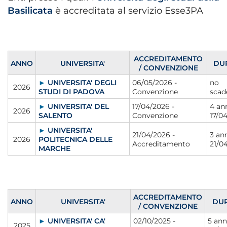
Basilicata
è accreditata al servizio Esse3PA
ACCREDITAMENTO
ANNO
UNIVERSITA'
DU
/ CONVENZIONE
►
UNIVERSITA' DEGLI
06/05/2026 -
no
2026
STUDI DI PADOVA
Convenzione
scad
►
UNIVERSITA' DEL
17/04/2026 -
4 ann
2026
SALENTO
Convenzione
17/0
►
UNIVERSITA'
21/04/2026 -
3 ann
2026
POLITECNICA DELLE
Accreditamento
21/0
MARCHE
ACCREDITAMENTO
ANNO
UNIVERSITA'
DU
/ CONVENZIONE
►
UNIVERSITA' CA'
02/10/2025 -
5 ann
2025