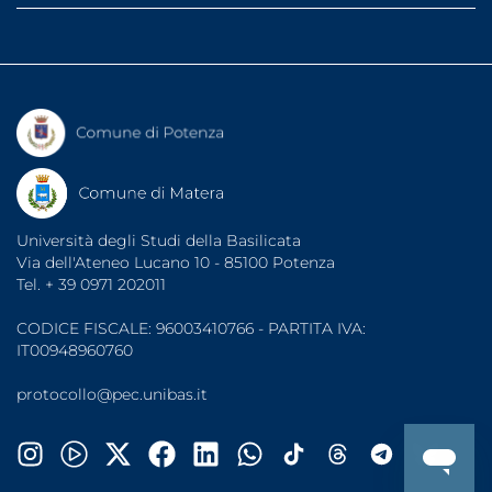
Banca dati tirocini
Segreterie studenti
Diritto allo studio (ARDSU)
Dati di monitoraggio
Indirizzi PEC
UniBasSport
Fatturazione elettronica
Consigliera di Fiducia
Associazioni Studentesche
Garante degli Studenti
Organizzazioni Sindacali
Sportello di Ascolto
Note legali
Protezione dati
Accessibilità
Università degli Studi della Basilicata
Via dell'Ateneo Lucano 10 - 85100 Potenza
Tel. + 39 0971 202011
CODICE FISCALE: 96003410766 - PARTITA IVA:
IT00948960760
protocollo@pec.unibas.it