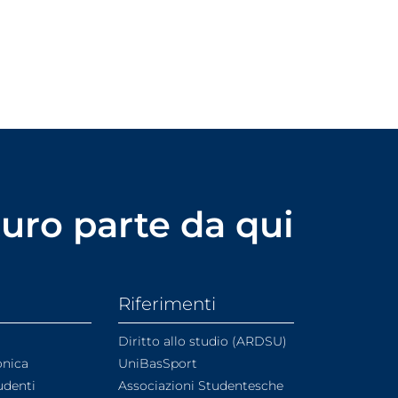
uturo parte da qui
Riferimenti
Diritto allo studio (ARDSU)
onica
UniBasSport
udenti
Associazioni Studentesche