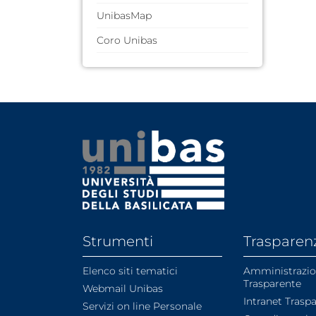
Tecnico-Amministrativo
Merchandising
UnibasMap
Coro Unibas
Strumenti
Trasparen
Elenco siti tematici
Amministrazi
Trasparente
Webmail Unibas
Intranet Trasp
Servizi on line Personale