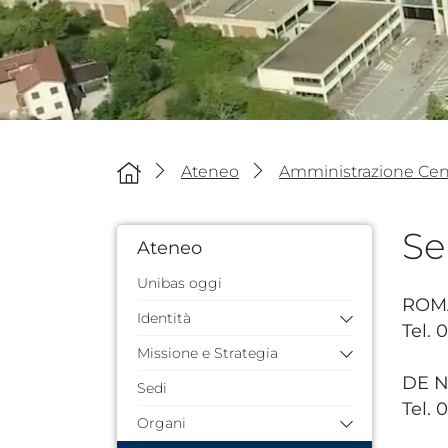
Ateneo
Amministrazione Cent
Se
Ateneo
Unibas oggi
ROMA
Identità
Tel. 
Missione e Strategia
Storia dell'Ateneo
Quarantennale
DE N
Sedi
Missione e valori
Identità visiva
Tel. 
Piano Strategico 2024/2026
Organi
Documenti di