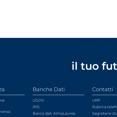
il tuo f
za
Banche Dati
Contatti
one
UGOV
URP
IRIS
Rubrica telef
arenza
Banca dati AlmaLaurea
Segreterie st