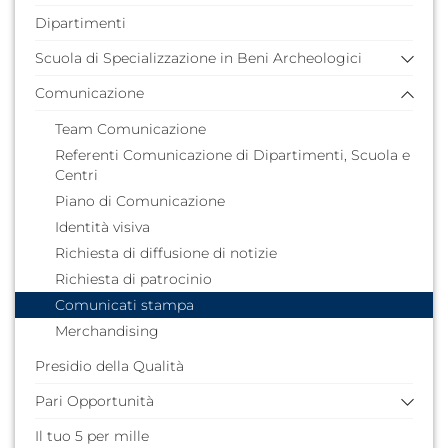
Prorettori e Prorettrici
Contributi e idee
Dipartimenti
Normativa nazionale
Delegati e Delegate del Rettore
Normativa di Ateneo
Scuola di Specializzazione in Beni Archeologici
Senato Accademico
Consiglio di Amministrazione
Comunicazione
Regolamenti
Collegio Revisori dei Conti
Iscrizione primo anno
Team Comunicazione
Nucleo di Valutazione
Iscrizione secondo anno
Referenti Comunicazione di Dipartimenti, Scuola e
Direttore Generale
Adempimenti esami finali
Centri
Collegio di Disciplina
Modulistica
Piano di Comunicazione
Comitato per lo Sport
Anni Accademici precedenti
Identità visiva
Comitato Unico di Garanzia
Richiesta di diffusione di notizie
Consigliera di Fiducia
Richiesta di patrocinio
Garante degli Studenti
Comunicati stampa
Consiglio degli Studenti
Merchandising
Consiglio del Personale Tecnico-Amministrativo
Presidio della Qualità
Pari Opportunità
Il tuo 5 per mille
Bilancio di Genere (BdG)