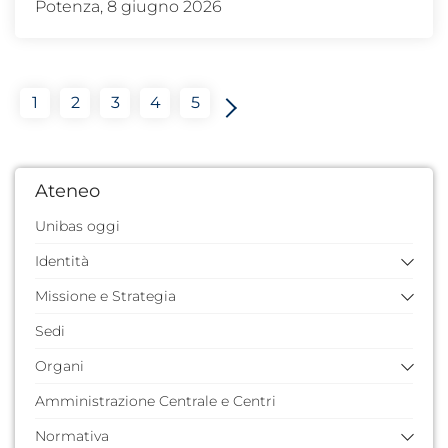
Potenza, 8 giugno 2026
1
2
3
4
5
Ateneo
Unibas oggi
Identità
Missione e Strategia
Storia dell'Ateneo
Quarantennale
Sedi
Missione e valori
Identità visiva
Piano Strategico 2024/2026
Organi
Documenti di pianificazione e strategici
Amministrazione Centrale e Centri
Rettore
Comitato Strategico di Ateneo
Prorettore vicario
Normativa
Analisi e cruscotti