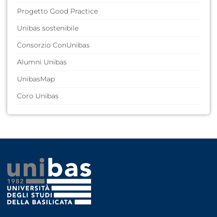
Gender Equality Plan (GEP)
Progetto Good Practice
Frammenti che parlano
Unibas sostenibile
Consorzio ConUnibas
Alumni Unibas
UnibasMap
Coro Unibas