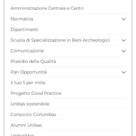
Amministrazione Centrale e Centri
Normativa
Dipartimenti
Normativa nazionale
Normativa di Ateneo
Scuola di Specializzazione in Beni Archeologici
Comunicazione
Regolamenti
Iscrizione primo anno
Presidio della Qualità
Team Comunicazione
Iscrizione secondo anno
Referenti Comunicazione di Dipartimenti, Scuola e
Pari Opportunità
Adempimenti esami finali
Centri
Il tuo 5 per mille
Modulistica
Bilancio di Genere (BdG)
Piano di Comunicazione
Anni Accademici precedenti
Gender Equality Plan (GEP)
Identità visiva
Progetto Good Practice
Frammenti che parlano
Richiesta di diffusione di notizie
Unibas sostenibile
Richiesta di patrocinio
Consorzio ConUnibas
Comunicati stampa
Merchandising
Alumni Unibas
UnibasMap