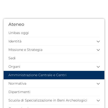
Ateneo
Unibas oggi
Identità
Missione e Strategia
Storia dell'Ateneo
Quarantennale
Sedi
Missione e valori
Identità visiva
Piano Strategico 2024/2026
Organi
Documenti di pianificazione e strategici
Amministrazione Centrale e Centri
Rettore
Comitato Strategico di Ateneo
Prorettore vicario
Normativa
Analisi e cruscotti
Prorettori e Prorettrici
Contributi e idee
Dipartimenti
Normativa nazionale
Delegati e Delegate del Rettore
Normativa di Ateneo
Scuola di Specializzazione in Beni Archeologici
Senato Accademico
Consiglio di Amministrazione