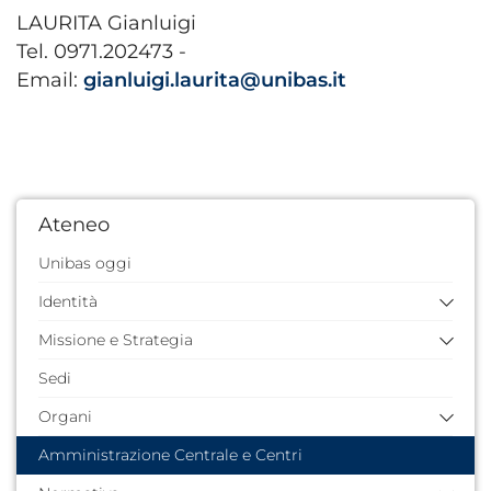
LAURITA Gianluigi
Tel. 0971.202473 -
Email:
gianluigi.laurita@unibas.it
Ateneo
Unibas oggi
Identità
Missione e Strategia
Storia dell'Ateneo
Quarantennale
Sedi
Missione e valori
Identità visiva
Piano Strategico 2024/2026
Organi
Documenti di pianificazione e strategici
Amministrazione Centrale e Centri
Rettore
Comitato Strategico di Ateneo
Prorettore vicario