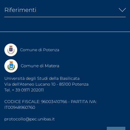
Banca dati AlmaLaurea
URP
Banca dati laureati
Riferimenti
Rubrica telefonica
Banca dati tirocini
Segreterie studenti
Diritto allo studio (ARDSU)
Dati di monitoraggio
Indirizzi PEC
UniBasSport
Fatturazione elettronica
Consigliera di Fiducia
Associazioni Studentesche
Garante degli Studenti
Organizzazioni Sindacali
Sportello di Ascolto
Note legali
Protezione dati
Accessibilità
Università degli Studi della Basilicata
Via dell'Ateneo Lucano 10 - 85100 Potenza
Tel. + 39 0971 202011
CODICE FISCALE: 96003410766 - PARTITA IVA:
IT00948960760
protocollo@pec.unibas.it