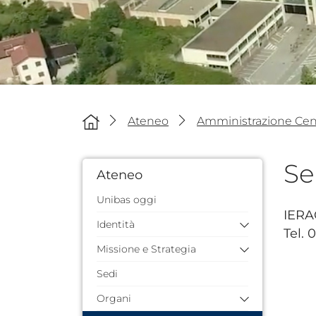
Ateneo
Amministrazione Cent
Se
Ateneo
Unibas oggi
IERA
Identità
Tel. 
Missione e Strategia
Storia dell'Ateneo
Quarantennale
Sedi
Missione e valori
Identità visiva
Piano Strategico 2024/2026
Organi
Documenti di