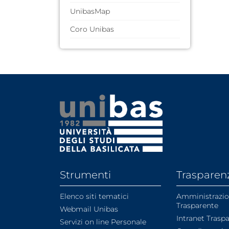
Tecnico-Amministrativo
Merchandising
UnibasMap
Coro Unibas
Strumenti
Trasparen
Elenco siti tematici
Amministrazi
Trasparente
Webmail Unibas
Intranet Trasp
Servizi on line Personale