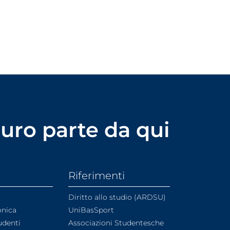
uturo parte da qui
Riferimenti
Diritto allo studio (ARDSU)
onica
UniBasSport
udenti
Associazioni Studentesche