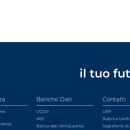
il tuo f
za
Banche Dati
Contatti
one
UGOV
URP
IRIS
Rubrica telef
arenza
Banca dati AlmaLaurea
Segreterie st