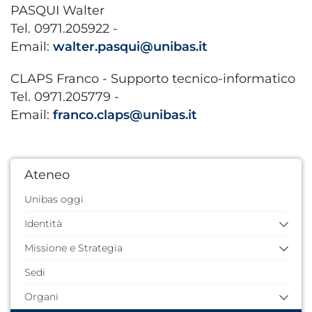
PASQUI Walter
Tel. 0971.205922 -
Email:
walter.pasqui@unibas.it
CLAPS Franco - Supporto tecnico-informatico
Tel. 0971.205779 -
Email:
franco.claps@unibas.it
Ateneo
Unibas oggi
Identità
Missione e Strategia
Storia dell'Ateneo
Quarantennale
Sedi
Missione e valori
Identità visiva
Piano Strategico 2024/2026
Organi
Documenti di pianificazione e strategici