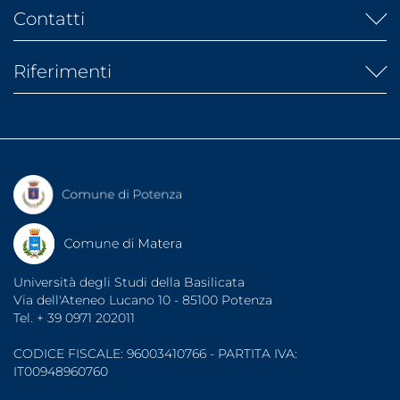
UGOV
Albo fornitori
Albo ufficiale
Contatti
IRIS
Atti di Notifica
Banca dati AlmaLaurea
URP
Banca dati laureati
Riferimenti
Rubrica telefonica
Banca dati tirocini
Segreterie studenti
Diritto allo studio (ARDSU)
Dati di monitoraggio
Indirizzi PEC
UniBasSport
Fatturazione elettronica
Consigliera di Fiducia
Associazioni Studentesche
Garante degli Studenti
Organizzazioni Sindacali
Sportello di Ascolto
Note legali
Protezione dati
Accessibilità
Università degli Studi della Basilicata
Via dell'Ateneo Lucano 10 - 85100 Potenza
Tel. + 39 0971 202011
CODICE FISCALE: 96003410766 - PARTITA IVA:
IT00948960760